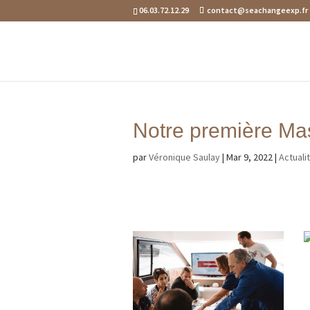
06.03.72.12.29
contact@seachangeexp.fr
Notre première Ma
par
Véronique Saulay
|
Mar 9, 2022
|
Actuali