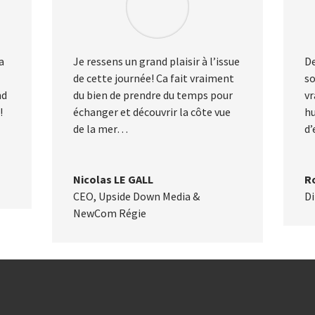
a
Je ressens un grand plaisir à l’issue
De
de cette journée! Ca fait vraiment
so
nd
du bien de prendre du temps pour
vr
!
échanger et découvrir la côte vue
h
de la mer…
d’
Nicolas LE GALL
R
CEO
,
Upside Down Media &
Di
NewCom Régie