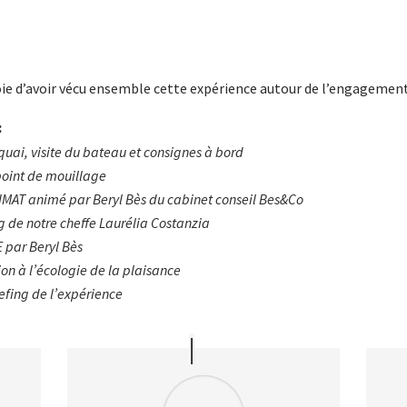
joie d’avoir vécu ensemble cette expérience autour de l’engageme
:
 quai, visite du bateau et consignes à bord
point de mouillage
LIMAT animé par
Beryl
Bès du cabinet conseil
Bes&Co
g
​ de
notre
cheffe
Laurélia
Costanzia
E par
Beryl
Bès
tion à l’écologie de la plaisance
efing de l’expérience